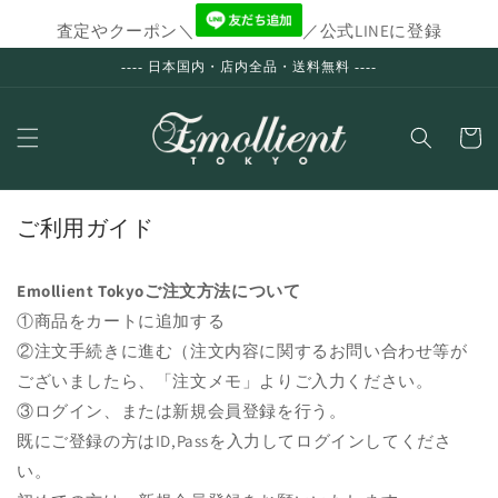
コンテ
ンツに
査定やクーポン＼
／公式LINEに登録
進む
---- 日本国内・店内全品・送料無料 ----
カ
ー
ト
ご利用ガイド
Emollient Tokyoご注文方法について
①商品をカートに追加する
②注文手続きに進む（注文内容に関するお問い合わせ等が
ございましたら、「注文メモ」よりご入力ください。
③ログイン、または新規会員登録を行う。
既にご登録の方はID,Passを入力してログインしてくださ
い。